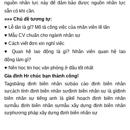
nguồn nhân lực này để đảm bảo được nguồn nhân lực
sẵn có khi cần.
»»» Chủ đề tương tự:
♥
Lễ tân là gì?
Mô tả công việc của nhân viên lê tân
♥
Mẫu
CV chuẩn cho ngành nhân sự
♥
Cách viết
đơn xin nghỉ việc
♥
Quan hệ lao động là gì? Nhân viên
quan hệ lao
động
làm gì?
♥
Nên học
tin học văn phòng
ở đâu tốt nhất
Gia đình Hr chúc bạn thành công!
Tags
bảng định biên nhân sự
báo cáo định biên nhân
sự
cách tính định biên nhân sự
định biên nhân sự là gì
định
biên nhân sự tiếng anh là gì
kế hoạch định biên nhân
sự
mẫu định biên nhân sự
mẫu xây dựng định biên nhân
sự
phương pháp xây dựng định biên nhân sự