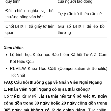
quy trình
của người lao động
Đối chiếu nghĩa vụ bồi
Tự ý cấn trừ thiếu căn cứ
thường bằng văn bản
Chốt BHXH, trả giấy tờ liên
Giữ sổ BHXH để ép bồi
quan
thường
Xem thêm:
Lộ trình học Khóa học Bảo hiểm Xã hội Từ A-Z: Cam
Kết Hiệu Qủa
REVIEW Khóa Học C&B (Compensation & Benefits)
Tốt Nhất
FAQ: Câu hỏi thường gặp về Nhân Viên Nghỉ Ngang
1. Nhân Viên Nghỉ Ngang có bị sa thải không?
Có thể bị xử lý kỷ luật
sa thải
nếu
tự ý bỏ việc 05 ngày
cộng dồn trong 30 ngày hoặc 20 ngày cộng dồn trong
365 ngày mà không có lý do chính đáng.
Tuy nhiên,