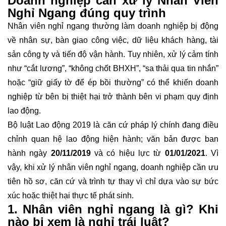
Doanh nghiệp cần xử lý Nhân Viên
Nghỉ Ngang đúng quy trình
Nhân viên nghỉ ngang thường làm doanh nghiệp bị động
về nhân sự, bàn giao công việc, dữ liệu khách hàng, tài
sản công ty và tiến độ vận hành. Tuy nhiên, xử lý cảm tính
như “cắt lương”, “không chốt BHXH”, “sa thải qua tin nhắn”
hoặc “giữ giấy tờ để ép bồi thường” có thể khiến doanh
nghiệp từ bên bị thiệt hại trở thành bên vi phạm quy định
lao động.
Bộ luật Lao động 2019 là căn cứ pháp lý chính đang điều
chỉnh quan hệ lao động hiện hành; văn bản được ban
hành ngày
20/11/2019
và có hiệu lực từ
01/01/2021
. Vì
vậy, khi xử lý nhân viên nghỉ ngang, doanh nghiệp cần ưu
tiên hồ sơ, căn cứ và trình tự thay vì chỉ dựa vào sự bức
xúc hoặc thiệt hại thực tế phát sinh.
1. Nhân viên nghỉ ngang là gì? Khi
nào bị xem là nghỉ trái luật?