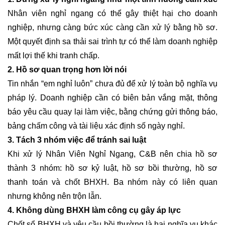
Nhân viên nghỉ ngang có thể gây thiệt hại cho doanh
nghiệp, nhưng càng bức xúc càng cần xử lý bằng hồ sơ.
Một quyết định sa thải sai trình tự có thể làm doanh nghiệp
mất lợi thế khi tranh chấp.
2. Hồ sơ quan trọng hơn lời nói
Tin nhắn “em nghỉ luôn” chưa đủ để xử lý toàn bộ nghĩa vụ
pháp lý. Doanh nghiệp cần có biên bản vắng mặt, thông
báo yêu cầu quay lại làm việc, bằng chứng gửi thông báo,
bảng chấm công và tài liệu xác định số ngày nghỉ.
3. Tách 3 nhóm việc để tránh sai luật
Khi xử lý Nhân Viên Nghỉ Ngang, C&B nên chia hồ sơ
thành 3 nhóm: hồ sơ kỷ luật, hồ sơ bồi thường, hồ sơ
thanh toán và chốt BHXH. Ba nhóm này có liên quan
nhưng không nên trộn lẫn.
4. Không dùng BHXH làm công cụ gây áp lực
Chốt sổ BHXH và yêu cầu bồi thường là hai nghĩa vụ khác