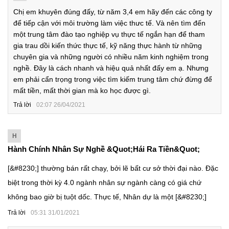
Chị em khuyên đúng đấy, từ năm 3,4 em hãy đến các công ty
để tiếp cận với môi trường làm việc thưc tế. Và nên tìm đến
một trung tâm đào tạo nghiệp vụ thực tế ngắn hạn để tham
gia trau dồi kiến thức thực tế, kỹ năng thực hành từ những
chuyên gia và những người có nhiều năm kinh nghiệm trong
nghề. Đây là cách nhanh và hiệu quả nhất đấy em ạ. Nhưng
em phải cẩn trọng trong việc tìm kiếm trung tâm chứ đừng để
mất tiền, mất thời gian mà ko học được gì.
Trả lời
02:07 26/04/2021
H
Hành Chính Nhân Sự Nghề &quot;hái Ra Tiền&quot;
Trong Tất Cả Các Nghề - GIA ĐÌNH HR
[&#8230;] thường bán rất chạy, bởi lẽ bất cư sở thời đại nào. Đặc
biệt trong thời kỳ 4.0 ngành nhân sự ngành càng có giá chứ
không bao giờ bị tuột dốc. Thực tế, Nhân dự là một [&#8230;]
Trả lời
05:31 31/01/2021