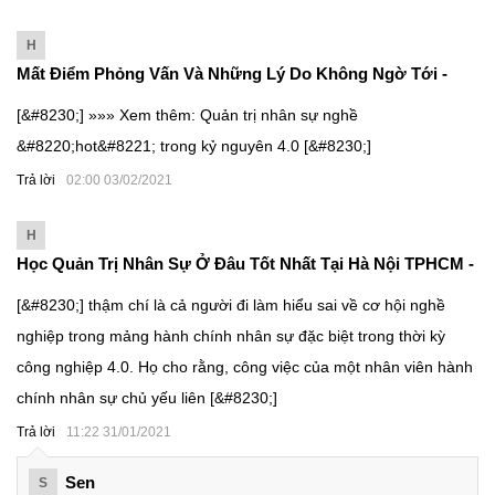
H
Mất Điểm Phỏng Vấn Và Những Lý Do Không Ngờ Tới -
GIA ĐÌNH HR
[&#8230;] »»» Xem thêm: Quản trị nhân sự nghề
&#8220;hot&#8221; trong kỷ nguyên 4.0 [&#8230;]
Trả lời
02:00 03/02/2021
H
Học Quản Trị Nhân Sự Ở Đâu Tốt Nhất Tại Hà Nội TPHCM -
GIA ĐÌNH HR
[&#8230;] thậm chí là cả người đi làm hiểu sai về cơ hội nghề
nghiệp trong mảng hành chính nhân sự đặc biệt trong thời kỳ
công nghiệp 4.0. Họ cho rằng, công việc của một nhân viên hành
chính nhân sự chủ yếu liên [&#8230;]
Trả lời
11:22 31/01/2021
Sen
S