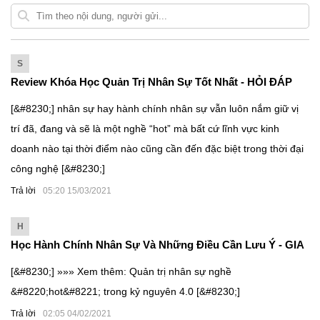
S
Review Khóa Học Quản Trị Nhân Sự Tốt Nhất - HỎI ĐÁP
NHÂN SỰ
[&#8230;] nhân sự hay hành chính nhân sự vẫn luôn nắm giữ vị
trí đã, đang và sẽ là một nghề “hot” mà bất cứ lĩnh vực kinh
doanh nào tại thời điểm nào cũng cần đến đặc biệt trong thời đại
công nghệ [&#8230;]
Trả lời
05:20 15/03/2021
H
Học Hành Chính Nhân Sự Và Những Điều Cần Lưu Ý - GIA
ĐÌNH HR
[&#8230;] »»» Xem thêm: Quản trị nhân sự nghề
&#8220;hot&#8221; trong kỷ nguyên 4.0 [&#8230;]
Trả lời
02:05 04/02/2021