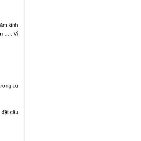
năm kinh
n … . Vì
lương cũ
 đặt câu