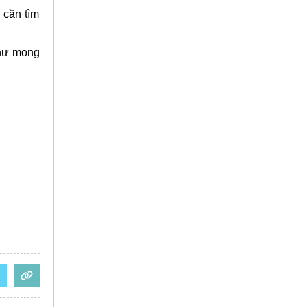
 cần tìm
hư mong