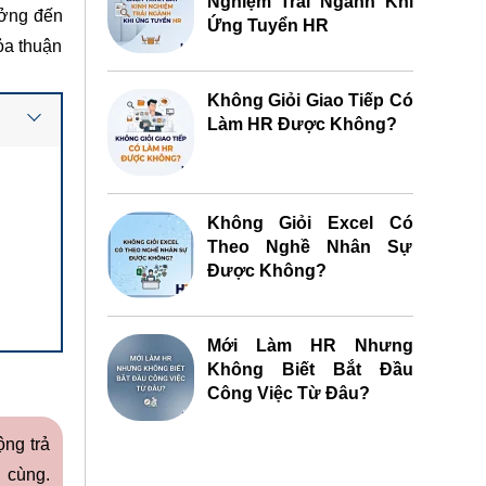
Nghiệm Trái Ngành Khi
ưởng đến
Ứng Tuyển HR
ỏa thuận
Không Giỏi Giao Tiếp Có
Làm HR Được Không?
Không Giỏi Excel Có
Theo Nghề Nhân Sự
Được Không?
Mới Làm HR Nhưng
Không Biết Bắt Đầu
Công Việc Từ Đâu?
ộng trả
i cùng.