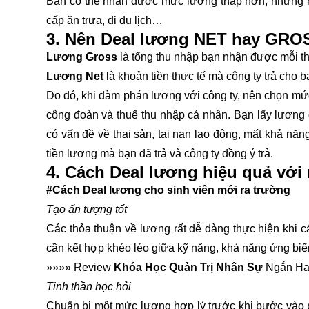
Bạn có thể nhận được mức lương thấp hơn, nhưng hã
cấp ăn trưa, đi du lịch…
3. Nên Deal lương NET hay GRO
Lương Gross
là tổng thu nhập bạn nhận được mỗi t
Lương Net
là khoản tiền thực tế mà công ty trả cho 
Do đó, khi đàm phán lương với công ty, nên chọn mứ
công đoàn và thuế thu nhập cá nhân. Bạn lấy lương g
có vấn đề về thai sản, tai nạn lao động, mất khả năn
tiền lương mà bạn đã trả và công ty đồng ý trả.
4. Cách Deal lương hiệu quả với
#Cách Deal lương cho sinh viên mới ra trường
Tạo ấn tượng tốt
Các thỏa thuận về lương rất dễ dàng thực hiện khi 
cần kết hợp khéo léo giữa kỹ năng, khả năng ứng biến
»»»» Review
Khóa Học Quản Trị Nhân Sự
Ngắn Hạn
Tinh thần học hỏi
Chuẩn bị một mức lương hợp lý trước khi bước vào ph