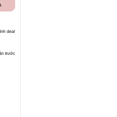
g.
ình deal
ân trước