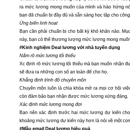
ra mức lương mong muốn của mình và hào hứng nói 
bạn đã chuẩn bị đầy đủ và sẵn sàng học tập cho công
Ứng biến linh hoạt
Bạn cần phải chuẩn bị cho bất kỳ khó khăn nào. Mục 
này, bạn có thể thương lượng mức lương mong muốn v
#Kinh nghiệm Deal lương với nhà tuyển dụng
Nắm rõ mức lương tối thiểu
Xc định rõ mức lương tối thiểu mà bạn muốn nhận đượ
sẽ đưa ra những con số an toàn để cho họ.
Khẳng định trình độ chuyên môn
Chuyên môn luôn là chìa khóa mở ra mọi cơ hội việ
còn đảm bảo bạn nhận được mức lương xứng đáng.
Xác định mức lương mong đợi
Bạn nên xác định trước hai mức lương dự kiến ​​cho 
khoảng mức lương dự kiến ​​này hơn là nói về một con
#Mẫu email Deal lương hiệu quả