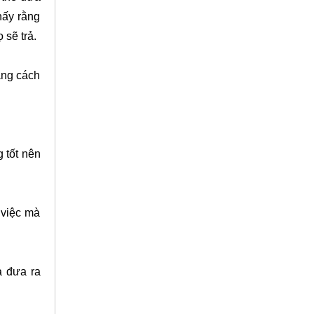
hấy rằng
 sẽ trả.
ằng cách
 tốt nên
 việc mà
à đưa ra