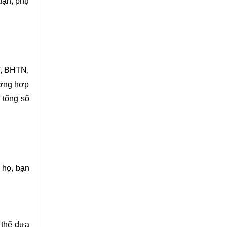
uận, phụ
T, BHTN,
ường hợp
 tổng số
 họ, bạn
 thể đưa