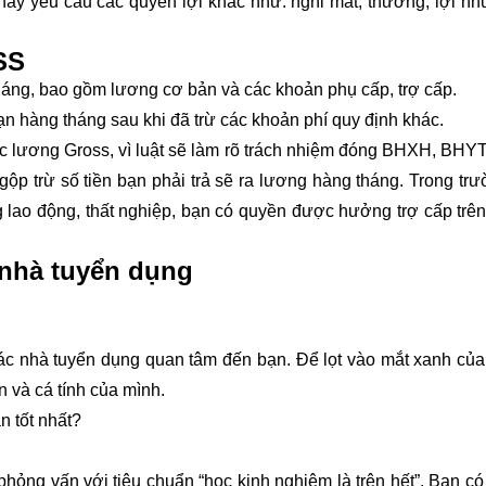
y yêu cầu các quyền lợi khác như: nghỉ mát, thưởng, lợi nh
SS
háng, bao gồm lương cơ bản và các khoản phụ cấp, trợ cấp.
bạn hàng tháng sau khi đã trừ các khoản phí quy định khác.
c lương Gross, vì luật sẽ làm rõ trách nhiệm đóng BHXH, BHY
ộp trừ số tiền bạn phải trả sẽ ra lương hàng tháng. Trong tr
g lao động, thất nghiệp, bạn có quyền được hưởng trợ cấp trên
 nhà tuyển dụng
các nhà tuyển dụng quan tâm đến bạn. Để lọt vào mắt xanh của
 và cá tính của mình.
 tốt nhất?
ỏng vấn với tiêu chuẩn “học kinh nghiệm là trên hết”. Bạn có