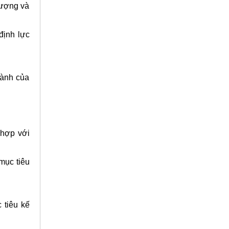
lượng và
định lực
hành của
 hợp với
mục tiêu
 tiêu kế