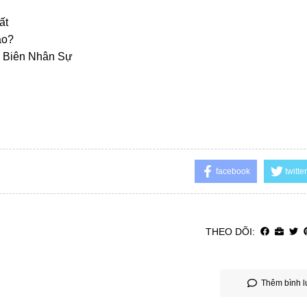
ất
ào?
 Biên Nhân Sự
facebook
twitter
THEO DÕI:
Thêm bình l