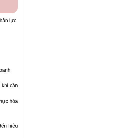
hân lực.
doanh
 khi cần
thực hóa
đến hiệu