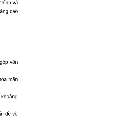
chỉnh và
nâng cao
 góp vốn
thỏa mãn
õ khoảng
ấn đề về