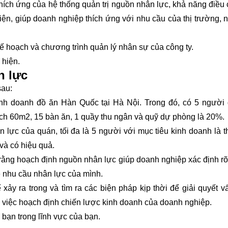
hích ứng của hệ thống quản trị nguồn nhân lực, khả năng điều 
ện, giúp doanh nghiệp thích ứng với nhu cầu của thị trường, 
kế hoạch và chương trình quản lý nhân sự của công ty.
 hiện.
n lực
sau:
inh doanh đồ ăn Hàn Quốc tại Hà Nội. Trong đó, có 5 người
ích 60m2, 15 bàn ăn, 1 quầy thu ngân và quỹ dự phòng là 20%.
 lực của quán, tối đa là 5 người với mục tiêu kinh doanh là 
và có hiệu quả.
 rằng hoạch định nguồn nhân lực giúp doanh nghiệp xác định r
ề nhu cầu nhân lực của mình.
ảy ra trong và tìm ra các biện pháp kịp thời để giải quyết v
g việc hoạch định chiến lược kinh doanh của doanh nghiệp.
 bạn trong lĩnh vực của bạn.