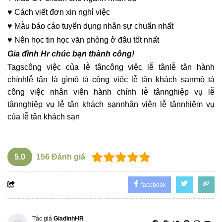
♥
Cách viết
đơn xin nghỉ việc
♥
Mẫu
báo cáo tuyển dụng nhân sự
chuẩn nhất
♥
Nên học
tin học văn phòng
ở đâu tốt nhất
Gia đình Hr chúc bạn thành công!
Tags
công việc của lễ tân
công việc lễ tân
lễ tân hành
chính
lễ tân là gì
mô tả công việc lễ tân khách sạn
mô tả
công việc nhân viên hành chính lễ tân
nghiệp vụ lễ
tân
nghiệp vụ lễ tân khách sạn
nhân viên lễ tân
nhiệm vụ
của lễ tân khách sạn
5.0
156
Đánh giá
facebook
Tác giả
GiadinhHR