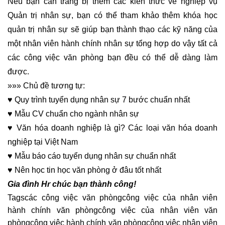
Nếu bạn cần trang bị thêm các kiến thức về nghiệp vụ
Quản trị nhân sự, bạn có thể tham khảo thêm
khóa học
quản trị nhân sự
sẽ giúp bạn thành thạo các kỹ năng của
một nhân viên hành chính nhân sự tổng hợp do vậy tất cả
các công việc văn phòng bạn đều có thể dễ dàng làm
được.
»»» Chủ đề tương tự:
♥
Quy trình tuyển dụng nhân sự
7 bước chuẩn nhất
♥
Mẫu
CV chuẩn cho ngành nhân sự
♥
Văn hóa doanh nghiệp
là gì? Các loại văn hóa doanh
nghiệp tại Việt Nam
♥
Mẫu
báo cáo tuyển dụng nhân sự
chuẩn nhất
♥
Nên học
tin học văn phòng
ở đâu tốt nhất
Gia đình Hr chúc bạn thành công!
Tags
các công việc văn phòng
công việc của nhân viên
hành chính văn phòng
công việc của nhân viên văn
phòng
công việc hành chính văn phòng
công việc nhân viên