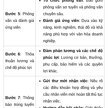
Tổ chức phỏng vấn
: Bao gồm
phỏng vấn sơ tuyển và phỏng vấn
Bước 5
: Phỏng
chuyên sâu.
vấn và đánh giá
Đánh giá ứng viên
: Dựa vào kỹ
ứng viên
năng, kinh nghiệm, thái độ và khả
năng phù hợp với văn hóa doanh
nghiệp.
Đàm phán lương và các chế độ
Bước 6
: Thỏa
phúc lợi
: Lương cơ bản, thưởng,
thuận lương và
phụ cấp, bảo hiểm và các quyền
chế độ phúc lợi
lợi khác.
Gửi thư mời nhận việc
: Nêu rõ
các điều khoản hợp đồng và yêu
cầu nhân viên mới hoàn tất thủ tục
Bước 7
: Thông
nhận việc.
báo trúng tuyển
Hướng dẫn hội nhập
: Giới thiệu