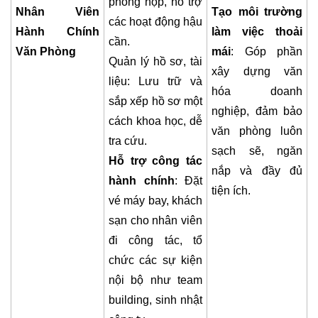
phòng họp, hỗ trợ
Nhân Viên
Tạo môi trường
các hoạt động hậu
Hành Chính
làm việc thoải
cần.
Văn Phòng
mái
: Góp phần
Quản lý hồ sơ, tài
xây dựng văn
liệu: Lưu trữ và
hóa doanh
sắp xếp hồ sơ một
nghiệp, đảm bảo
cách khoa học, dễ
văn phòng luôn
tra cứu.
sạch sẽ, ngăn
Hỗ trợ công tác
nắp và đầy đủ
hành chính
: Đặt
tiện ích.
vé máy bay, khách
sạn cho nhân viên
đi công tác, tổ
chức các sự kiện
nội bộ như team
building, sinh nhật