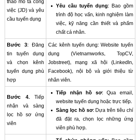
thảo mô tả công
Yêu cầu tuyển dụng
: Bao gồm
việc (JD) và yêu
trình độ học vấn, kinh nghiệm làm
cầu tuyển dụng
việc, kỹ năng cần thiết và phẩm
chất cá nhân.
Bước 3
: Đăng
Các kênh tuyển dụng: Website tuyển
tin tuyển dụng
dụng (Vietnamworks, TopCV,
và chọn kênh
Jobstreet), mạng xã hội (LinkedIn,
tuyển dụng phù
Facebook), nội bộ và giới thiệu từ
hợp
nhân viên.
Tiếp nhận hồ sơ
: Qua email,
Bước 4.
Tiếp
website tuyển dụng hoặc trực tiếp.
nhận và sàng
Sàng lọc hồ sơ
: Dựa trên tiêu chí
lọc hồ sơ ứng
đã đặt ra, chọn lọc những ứng
viên
viên phù hợp.