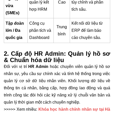
quản lý kết
Cao
tùy chỉnh và phân
vừa
hợp HRM
tích sâu.
(SMEs)
Tập đoàn
Công cụ
Kết nối dữ liệu từ
Trung
lớn / Đa
phân tích và
ERP để làm báo
bình
quốc gia
Dashboard
cáo chuyên sâu.
2. Cấp độ HR Admin: Quản lý hồ sơ
& Chuẩn hóa dữ liệu
Đối với vị trí
HR Admin
hoặc chuyên viên quản lý hồ sơ
nhân sự, yêu cầu sự chính xác và tính hệ thống trong việc
quản lý cơ sở dữ liệu nhân viên. Khối lượng dữ liệu về
thông tin cá nhân, bằng cấp, hợp đồng lao động và quá
trình công tác đòi hỏi các kỹ năng xử lý chuỗi văn bản và
quản lý thời gian một cách chuyên nghiệp.
>>>>> Xem nhiều:
Khóa
học hành chính nhân sự tại Hà