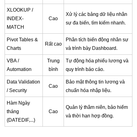
XLOOKUP /
Xử lý các bảng dữ liệu nhân
INDEX-
Cao
sự đa biến, tìm kiếm nhanh.
MATCH
Pivot Tables &
Phân tích biến động nhân sự
Rất cao
Charts
và trình bày Dashboard.
VBA /
Trung
Tự động hóa phiếu lương và
Automation
bình
quy trình báo cáo.
Data Validation
Bảo mật thông tin lương và
Cao
/ Security
chuẩn hóa nhập liệu.
Hàm Ngày
Quản lý thâm niên, bảo hiểm
tháng
Cao
và thời hạn hợp đồng.
(DATEDIF,...)