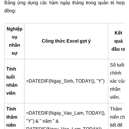
Bảng ứng dụng các hàm ngày tháng trong quản trị hợp
đồng:
Nghiệp
Kết
vụ
Công thức Excel gợi ý
quả
nhân
đầu ra
sự
Số tuổi
Tính
chính
tuổi
=DATEDIF(Ngay_Sinh, TODAY(), "Y")
xác của
nhân
nhân
viên
viên.
Tính
Thâm
=DATEDIF(Ngay_Vao_Lam, TODAY(),
thâm
niên chi
"Y") & " năm " &
niên
tiết để