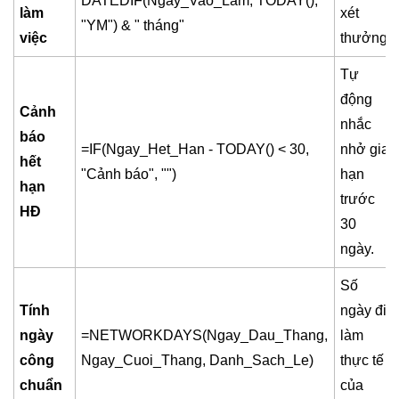
DATEDIF(Ngay_Vao_Lam, TODAY(),
làm
xét
"YM") & " tháng"
việc
thưởng.
Tự
động
Cảnh
nhắc
báo
=IF(Ngay_Het_Han - TODAY() < 30,
nhở gia
hết
"Cảnh báo", "")
hạn
hạn
trước
HĐ
30
ngày.
Số
Tính
ngày đi
ngày
=NETWORKDAYS(Ngay_Dau_Thang,
làm
công
Ngay_Cuoi_Thang, Danh_Sach_Le)
thực tế
chuẩn
của