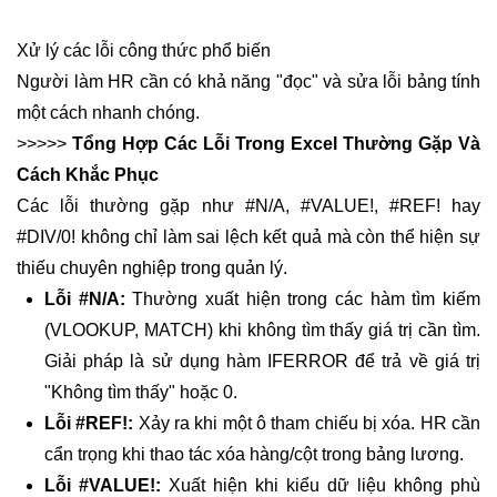
Xử lý các lỗi công thức phổ biến
Người làm HR cần có khả năng "đọc" và sửa lỗi bảng tính
một cách nhanh chóng.
>>>>>
Tổng Hợp Các Lỗi Trong Excel Thường Gặp Và
Cách Khắc Phục
Các lỗi thường gặp như #N/A, #VALUE!, #REF! hay
#DIV/0! không chỉ làm sai lệch kết quả mà còn thể hiện sự
thiếu chuyên nghiệp trong quản lý.
Lỗi #N/A:
Thường xuất hiện trong các hàm tìm kiếm
(VLOOKUP, MATCH) khi không tìm thấy giá trị cần tìm.
Giải pháp là sử dụng hàm IFERROR để trả về giá trị
"Không tìm thấy" hoặc 0.
Lỗi #REF!:
Xảy ra khi một ô tham chiếu bị xóa. HR cần
cẩn trọng khi thao tác xóa hàng/cột trong bảng lương.
Lỗi #VALUE!:
Xuất hiện khi kiểu dữ liệu không phù