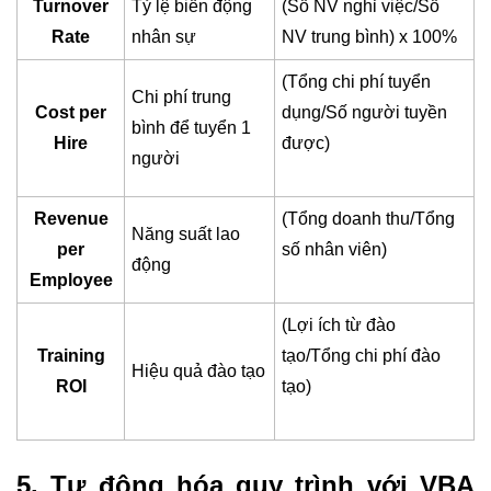
Turnover
Tỷ lệ biến động
(Số NV nghỉ việc/Số
Rate
nhân sự
NV trung bình) x 100%
(Tổng chi phí tuyển
Chi phí trung
Cost per
dụng/Số người tuyền
bình để tuyển 1
Hire
được)
người
Revenue
(Tổng doanh thu/Tổng
Năng suất lao
per
số nhân viên)
động
Employee
(Lợi ích từ đào
Training
tạo/Tổng chi phí đào
Hiệu quả đào tạo
ROI
tạo)
5. Tự động hóa quy trình với VBA