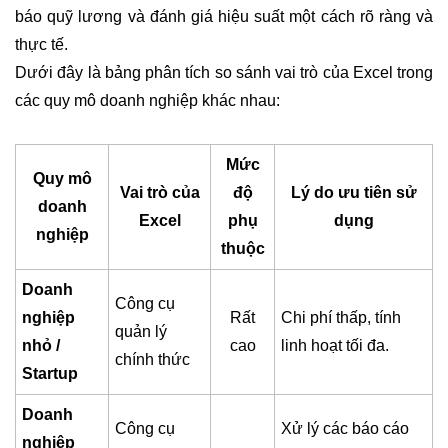
báo quỹ lương và đánh giá hiệu suất một cách rõ ràng và
thực tế.
Dưới đây là bảng phân tích so sánh vai trò của Excel trong
các quy mô doanh nghiệp khác nhau:
Mức
Quy mô
Vai trò của
độ
Lý do ưu tiên sử
doanh
Excel
phụ
dụng
nghiệp
thuộc
Doanh
Công cụ
nghiệp
Rất
Chi phí thấp, tính
quản lý
nhỏ /
cao
linh hoạt tối đa.
chính thức
Startup
Doanh
Công cụ
Xử lý các báo cáo
nghiệp