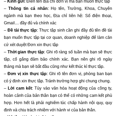
–
Kính gửi
: Điền tên địa chỉ đơn vị mà bạn muốn thực tập
–
Thông tin cá nhân
: Họ tên, Trường, Khoa, Chuyên
ngành mà bạn theo học, Địa chỉ liên hệ: Số điện thoại,
Gmail… đầy đủ và chính xác
–
Đề tài thực tập
: Thực tập sinh cần ghi đầy đủ tên đề tài
bạn muốn thực tập tại cơ quan, doanh nghiệp để làm căn
cứ xét duyệt Đơn xin thực tập
–
Thời gian thực tập
: Ghi rõ ràng số tuần mà bạn sẽ thực
tập, cố gắng đảm bảo chính xác. Bạn nên ghi rõ ngày
tháng mà bạn sẽ bắt đầu cũng như kết thúc kì thực tập.
–
Đơn vị xin thực tập
: Ghi rõ tên đơn vị, phòng ban bạn
có ý định xin thực tập. Tránh trường hợp ghi chung chung.
–
Lời cam kết
: Tùy vào văn hóa hoạt động của công ty,
hoàn cảnh của bản thân bạn có thể có những cam kết phù
hợp. Hơn hết là phải nghiêm túc chấp hành nội quy, quy
định và chịu trách nhiệm với hành vi của bản thân.