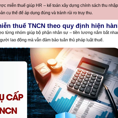
ược miễn thuế giúp HR – kế toán xây dựng chính sách thu nhập
ản cụ thể để áp dụng đúng và tránh rủi ro truy thu.
miễn thuế TNCN theo quy định hiện hà
heo từng nhóm giúp bộ phận nhân sự – tiền lương nắm bắt nha
người lao động mà vẫn đảm bảo tuân thủ pháp luật thuế.