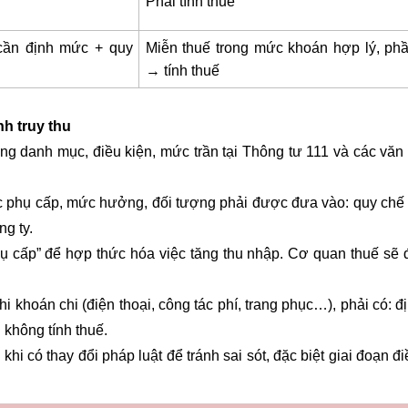
Phải tính thuế
 cần định mức + quy
Miễn thuế trong mức khoán hợp lý, ph
→ tính thuế
nh truy thu
ng danh mục, điều kiện, mức trần tại Thông tư 111 và các văn 
 phụ cấp, mức hưởng, đối tượng phải được đưa vào: quy chế
ng ty.
ụ cấp” để hợp thức hóa việc tăng thu nhập. Cơ quan thuế sẽ 
 khoán chi (điện thoại, công tác phí, trang phục…), phải có: đ
 không tính thuế.
hi có thay đổi pháp luật để tránh sai sót, đặc biệt giai đoạn đ