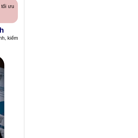
 tối ưu
nh
nh, kiểm