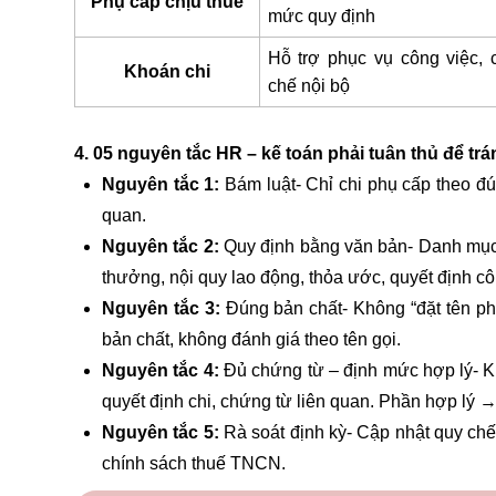
Phụ cấp chịu thuế
mức quy định
Hỗ trợ phục vụ công việc,
Khoán chi
chế nội bộ
4. 05 nguyên tắc HR – kế toán phải tuân thủ để trá
Nguyên tắc 1:
Bám luật- Chỉ chi phụ cấp theo đú
quan.
Nguyên tắc 2:
Quy định bằng văn bản- Danh mục
thưởng, nội quy lao động, thỏa ước, quyết định cô
Nguyên tắc 3:
Đúng bản chất- Không “đặt tên ph
bản chất, không đánh giá theo tên gọi.
Nguyên tắc 4:
Đủ chứng từ – định mức hợp lý- Khi
quyết định chi, chứng từ liên quan. Phần hợp lý →
Nguyên tắc 5:
Rà soát định kỳ- Cập nhật quy chế k
chính sách thuế TNCN.