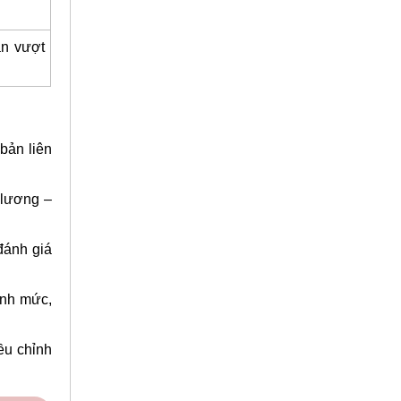
ần vượt
bản liên
 lương –
đánh giá
ịnh mức,
iều chỉnh