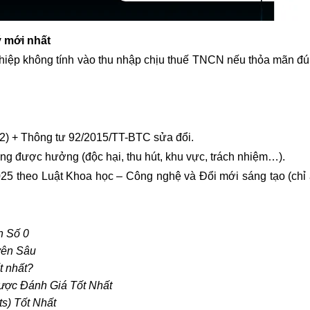
ý mới nhất
ghiệp không tính vào thu nhập chịu thuế TNCN nếu thỏa mãn đ
2) + Thông tư 92/2015/TT-BTC sửa đổi.
g được hưởng (độc hại, thu hút, khu vực, trách nhiệm…).
025 theo Luật Khoa học – Công nghệ và Đổi mới sáng tạo (chỉ
n Số 0
yên Sâu
t nhất?
c Đánh Giá Tốt Nhất
s) Tốt Nhất