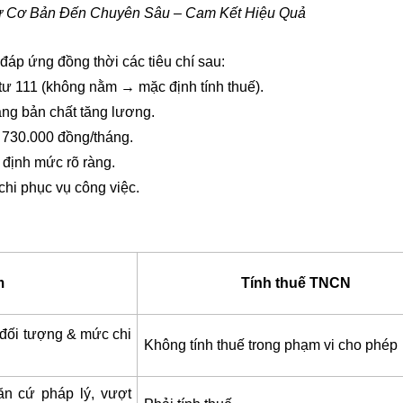
ừ Cơ Bản Đến Chuyên Sâu – Cam Kết Hiệu Quả
áp ứng đồng thời các tiêu chí sau:
ư 111 (không nằm → mặc định tính thuế).
ng bản chất tăng lương.
a 730.000 đồng/tháng.
 định mức rõ ràng.
hi phục vụ công việc.
m
Tính thuế TNCN
ó đối tượng & mức chi
Không tính thuế trong phạm vi cho phép
ăn cứ pháp lý, vượt