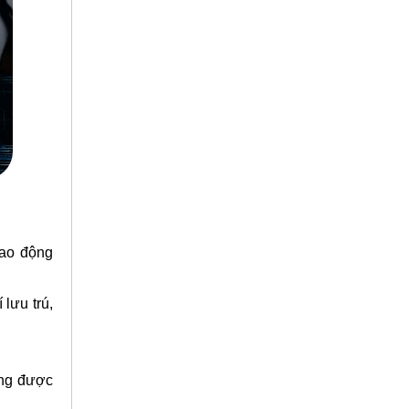
lao động
 lưu trú,
ợng được