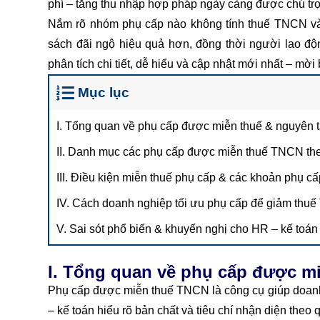
phí – tăng thu nhập hợp pháp ngày càng được chú tr
Nắm rõ nhóm phụ cấp nào không tính thuế TNCN và
sách đãi ngộ hiệu quả hơn, đồng thời người lao độn
phân tích chi tiết, dễ hiểu và cập nhật mới nhất – mời
Mục lục
I. Tổng quan về phụ cấp được miễn thuế & nguyên 
II. Danh mục các phụ cấp được miễn thuế TNCN th
III. Điều kiện miễn thuế phụ cấp & các khoản phụ c
IV. Cách doanh nghiệp tối ưu phụ cấp để giảm th
V. Sai sót phổ biến & khuyến nghị cho HR – kế toán
I. Tổng quan về phụ cấp được mi
Phụ cấp được miễn thuế TNCN là công cụ giúp doanh 
– kế toán hiểu rõ bản chất và tiêu chí nhận diện theo 