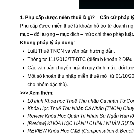
1. Phụ cấp được miễn thuế là gì? – Căn cứ pháp l
Phụ cấp được miễn thuế là khoản hỗ trợ từ doanh n
mục – đối tượng – mục đích – mức chi theo pháp luật.
Khung pháp lý áp dụng:
Luật Thuế TNCN và văn bản hướng dẫn.
Thông tư 111/2013/TT-BTC (điểm b khoản 2 Điều 
Các văn bản chuyên ngành quy định mức, đối tượn
Một số khoản thu nhập miễn thuế mới từ 01/10/2
cho nhóm đặc thù).
>>> Xem thêm:
Lộ trình Khóa học Thuế Thu nhập Cá nhân Từ Co
Khóa Học Thuế Thu Nhập Cá Nhân (TNCN) Chu
Review Khóa Học Quản Trị Nhân Sự Ngắn Hạn tố
[Review] KHÓA HỌC HÀNH CHÍNH NHÂN SỰ Đượ
REVIEW Khóa Học C&B (Compensation & Benefit