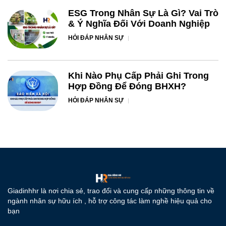
ESG Trong Nhân Sự Là Gì? Vai Trò
& Ý Nghĩa Đối Với Doanh Nghiệp
HỎI ĐÁP NHÂN SỰ
Khi Nào Phụ Cấp Phải Ghi Trong
Hợp Đồng Để Đóng BHXH?
HỎI ĐÁP NHÂN SỰ
Giadinhhr là nơi chia sẻ, trao đổi và cung cấp những thông tin về
ngành nhân sự hữu ích , hỗ trợ công tác làm nghề hiệu quả cho
bạn