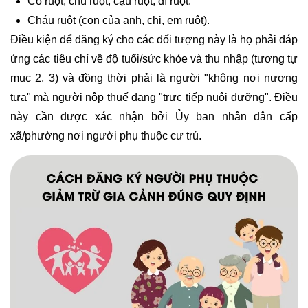
Cô ruột, chú ruột, cậu ruột, dì ruột.
Cháu ruột (con của anh, chị, em ruột).
Điều kiện để đăng ký cho các đối tượng này là họ phải đáp
ứng các tiêu chí về độ tuổi/sức khỏe và thu nhập (tương tự
mục 2, 3) và đồng thời phải là người "không nơi nương
tựa" mà người nộp thuế đang "trực tiếp nuôi dưỡng". Điều
này cần được xác nhận bởi Ủy ban nhân dân cấp
xã/phường nơi người phụ thuộc cư trú.