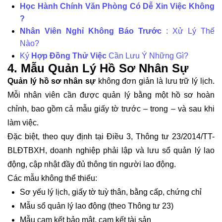
Học Hành Chính Văn Phòng Có Dễ Xin Việc Không
?
Nhân Viên Nghỉ Không Báo Trước
: Xử Lý Thế
Nào?
Ký
Hợp Đồng Thử Việc
Cần Lưu Ý Những Gì?
4. Mẫu Quản Lý Hồ Sơ Nhân Sự
Quản lý hồ sơ nhân sự
không đơn giản là lưu trữ lý lịch.
Mỗi nhân viên cần được quản lý bằng một hồ sơ hoàn
chỉnh, bao gồm cả mẫu giấy tờ trước – trong – và sau khi
làm việc.
Đặc biệt, theo quy định tại Điều 3, Thông tư 23/2014/TT-
BLĐTBXH, doanh nghiệp phải lập và lưu sổ quản lý lao
động, cập nhật đầy đủ thông tin người lao động.
Các mẫu không thể thiếu:
Sơ yếu lý lịch, giấy tờ tuỳ thân, bằng cấp, chứng chỉ
Mẫu sổ quản lý lao động (theo Thông tư 23)
Mẫu cam kết bảo mật, cam kết tài sản