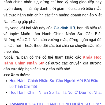
hành chính nhân sự, đừng chỉ học kỹ năng giao tiếp hay
tuyển dụng – mà hãy dành thời gian hiểu sâu về biểu mẫu
và thực hành trên chính các tình huống doanh nghiệp Việt
Nam đang gặp phải.
Hy vọng với bài viết này của
Gia đình HR
, bạn đã hiểu rõ
về topic: Muốn Làm Hành Chính Nhân Sự, Cần Biết
Những Mẫu Gì?. Nếu còn vướng mắc, đừng ngần ngại để
lại câu hỏi – hoặc theo dõi các bài chia sẻ chuyên sâu tiếp
theo nhé.
Ngoài ra, bạn có thể có thể tham khảo các
Khóa Học
Hành Chính Nhân Sự
để được các chuyên gia hướng
dẫn trực tiếp bạn các lưu ý cần thiết nhé.
>>> Xem thêm:
Học Hành Chính Nhân Sự Cho Người Mới Bắt Đầu –
Lộ Trình Chi Tiết
Học Hành Chính Nhân Sự Tại Hà Nội
Ở Đâu Tốt Nhất
[Review] KHÓA HỌC HÀNH CHÍNH NHÂN SỰ Được