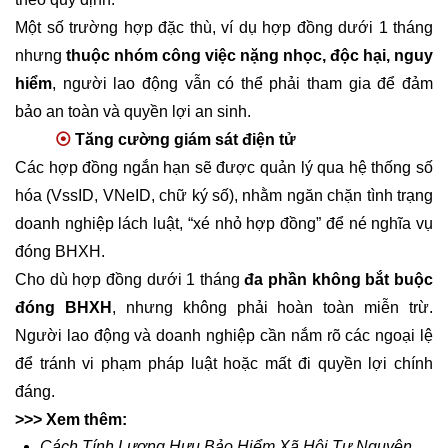
Một số trường hợp đặc thù, ví dụ hợp đồng dưới 1 tháng
nhưng
thuộc nhóm công việc nặng nhọc, độc hại, nguy
hiểm
, người lao động vẫn có thể phải tham gia để đảm
bảo an toàn và quyền lợi an sinh.
⦿
Tăng cường giám sát điện tử
Các hợp đồng ngắn hạn sẽ được quản lý qua hệ thống số
hóa (VssID, VNeID, chữ ký số), nhằm ngăn chặn tình trạng
doanh nghiệp lách luật, “xé nhỏ hợp đồng” để né nghĩa vụ
đóng BHXH.
Cho dù hợp đồng dưới 1 tháng
đa phần không bắt buộc
đóng BHXH
, nhưng không phải hoàn toàn miễn trừ.
Người lao động và doanh nghiệp cần nắm rõ các ngoại lệ
để tránh vi phạm pháp luật hoặc mất đi quyền lợi chính
đáng.
>>> Xem thêm:
Cách Tính Lương Hưu Bảo Hiểm Xã Hội Tự Nguyện