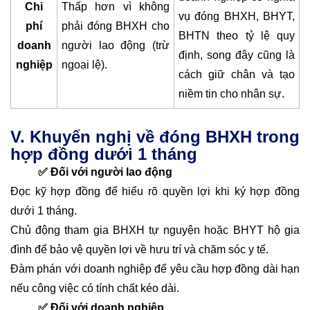
Chi
Thấp hơn vì không
vụ đóng BHXH, BHYT,
phí
phải đóng BHXH cho
BHTN theo tỷ lệ quy
doanh
người lao động (trừ
định, song đây cũng là
nghiệp
ngoại lệ).
cách giữ chân và tạo
niềm tin cho nhân sự.
V. Khuyến nghị về đóng BHXH trong
hợp đồng dưới 1 tháng
✅ Đối với người lao động
Đọc kỹ hợp đồng để hiểu rõ quyền lợi khi ký hợp đồng
dưới 1 tháng.
Chủ động tham gia BHXH tự nguyện hoặc BHYT hộ gia
đình để bảo vệ quyền lợi về hưu trí và chăm sóc y tế.
Đàm phán với doanh nghiệp để yêu cầu hợp đồng dài hạn
nếu công việc có tính chất kéo dài.
✅ Đối với doanh nghiệp