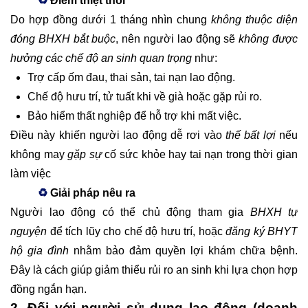
♻
Điểm thiệt thòi
Do hợp đồng dưới 1 tháng nhìn chung
không thuộc diện
đóng BHXH bắt buộc
, nên người lao động sẽ
không được
hưởng các chế độ an sinh quan trọng
như:
Trợ cấp ốm đau, thai sản, tai nạn lao động.
Chế độ hưu trí, tử tuất khi về già hoặc gặp rủi ro.
Bảo hiểm thất nghiệp để hỗ trợ khi mất việc.
Điều này khiến người lao động dễ rơi vào
thế bất lợi
nếu
không may
gặp sự
cố sức khỏe hay tai nạn trong thời gian
làm việc
♻
Giải pháp nêu ra
Người lao động có thể chủ động tham gia
BHXH tự
nguyện
để tích lũy cho chế độ hưu trí, hoặc
đăng ký BHYT
hộ gia đình
nhằm bảo đảm quyền lợi khám chữa bệnh.
Đây là cách giúp giảm thiểu rủi ro an sinh khi lựa chọn hợp
đồng ngắn hạn.
2. Đối với người sử dụng lao động (doanh