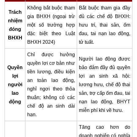
Không bắt buộc tham
Bắt buộc tham gia đầy
Trách
gia BHXH (ngoại trừ
đủ các chế độ BHXH:
nhiệm
một số trường hợp
hưu trí, thai sản, ốm
đóng
đặc biệt theo Luật
đau, tai nạn lao động,
BHXH
BHXH 2024)
tử tuất.
Chỉ được hưởng
Người lao động được
quyền lợi cơ bản như
Quyền
bảo đảm đầy đủ quyền
tiền lương, điều kiện
lợi
lợi an sinh xã hội:
an toàn lao động,
người
lương hưu, chế độ thai
nghỉ ngơi theo thỏa
lao
sản, trợ cấp ốm đau, tai
thuận; không có các
động
nạn lao động, BHYT
chế độ an sinh dài
miễn phí khi về hưu.
hạn.
Tăng cao hơn do
doanh nghiệp có nghĩa